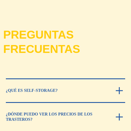
PALMONES
Polígono Industrial Palmones II, Carretera
Acceso Central Térmica 8, 11379 Los Barrios,
Cádiz
TELÉFONO
+34 856 612 240
MÓVIL
+34 614 547 668
HORARIO RECEPCIÓN
Lunes – Viernes
¿QUÉ ES SELF-STORAGE?
de 09:00 a 17:00
Atención presencial en
oficina
¿DÓNDE PUEDO VER LOS PRECIOS DE LOS
HORARIO ACCESO
TRASTEROS?
de 06:00 a 22:00
los 365 días