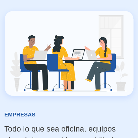
ALQUILER DE TRASTEROS
DESDE 1M2
Con nosotros encontrará diferentes
tamaños de trasteros y almacenes, para
adaptarse a sus necesidades si es
particular, profesional o empresa.
SABER MÁS →