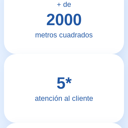
Nombre y Apellidos
+34
Email
¿Qué centro deseas?
¿Qué necesita?
Comentario
Pulsando este botón está de acuerdo con nuestra
política de privacidad
ENVIAR