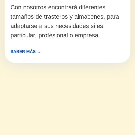
DE LARGA DURACIÓN *
50% DESCUENTO EN LA PRIMERA
CUOTA MINIMO 4 CUOTAS DE
ALQUILER
(SOLO EN PALMONES -
NUEVA APERTURA) *
*Nota: Las promociones son independientes y
no
pueden aplicarse de forma conjunta.
PEDIR PRESUPUESTO
¡Pregunta por nuestras ofertas
packs de material de embalaje, para
mudanzas!