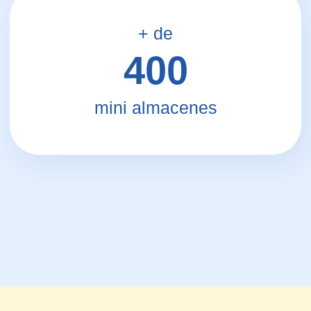
CONTÁCTANOS
ALGECIRAS
Avenida del Embarcadero, 1B, 11205
Algeciras (al lado de la Policía Nacional)
TELÉFONO
+34 856 610 360
MÓVIL
+34 604 406 920