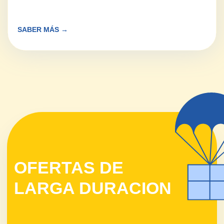
+ de
2000
metros cuadrados
5*
atención al cliente
+ de